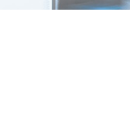
+886-2-2598-2630
+886-2-2598-2650
info.wesexpo@msa.hinet.net