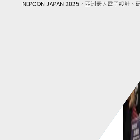
NEPCON JAPAN 2025，亞洲最大電子設