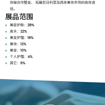
突破合作壁垒、 拓展尼日利亚及西非美妆市场的高效途
径。
展品范围
美容护肤：
28%
香水：
22%
美发护理：
18%
美妆：
12%
美发：
10%
个人护理：
4%
其它：
6%