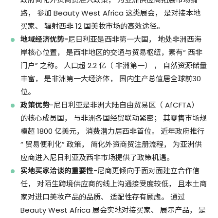
路， 参加 Beauty West Africa 这类展会， 是对接本地
买家、 辐射西非 12 国美妆市场的高效途径。
地域经济优势-
尼日利亚是西非第一大国， 地处非洲西海
岸核心位置， 是西非地区的交通与贸易枢纽，素有“ 西非
门户” 之称。 人口超 2.2 亿（ 非洲第一） ， 自然资源储量
丰富， 是非洲第一大经济体， 国内生产总值居全球前30
位。
政策优势
-尼日利亚是非洲大陆自由贸易区（ AfCFTA）
的核心成员国， 与非洲各国经贸联动紧密； 其零售市场规
模超 1800 亿美元， 消费潜力居西非首位。 近年政府推行
“ 贸易便利化” 政策， 简化外资商贸注册流程， 为亚洲供
应商进入尼日利亚及西非市场提供了政策机遇。
实地买家洽谈的重要性
-尼商更倾向于面对面建立合作信
任， 对陌生跨境供应商的线上沟通接受度较低， 且本土商
家对进口美妆产品的品质、 适配性存有顾虑。 通过
Beauty West Africa 展会实地对接买家、 展示产品， 是