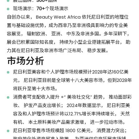
展出品牌：
300+
品牌
现场演示：
70+
个现场演示
自创办以来， Beauty West Africa 依托尼日利亚的地理位
置与基础设施优势，成为西非乃至非洲极具影响力的专业美
容展览， 辐射欧洲、 亚洲、 中东及非洲多国。多年深耕下，
展会已积累国际知名度， 持续为小型企业搭建拓展平台， 助
力其在尼日利亚及非洲市场广泛布局、 稳步发展。
市场分析
尼日利亚美容和个人护理市场规模预计2028年达160亿美
元， 尼日利亚目前是全球第十八大美容市场，但到2028年
将跃升至第十大市场。
消费者可支配收入提升 +“ 美妆社交化” 趋势， 推动面部彩
妆、 护发产品支出增长； 2024年数据显示， 尼日利亚美
容及和人护理市场预计将以12.71%增长率持续增长， 天然
有机、 本土原料美妆产品需求激增， 进一步拉动市场。
尼日利亚零售市场规模超 1800 亿美元， 消费潜力突出；
政府简化外资商贸准入政策， 为亚洲供应商拓展市场铺