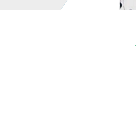
參展廠
參觀買