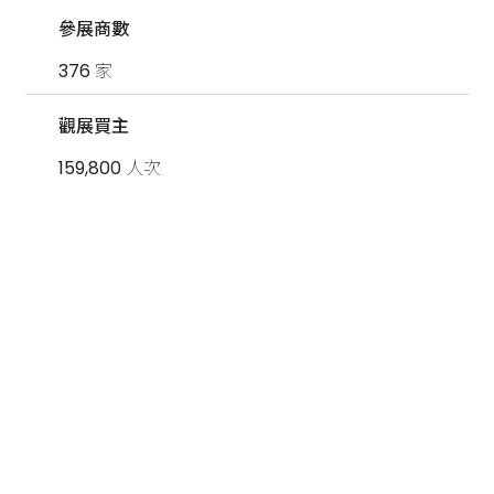
參展商數
376 家
觀展買主
159,800 人次
+886-2-2598-2630
+886-2-2598-2650
info.wesexpo@msa.hinet.net
104439台北市中山區德惠街9號4樓之11