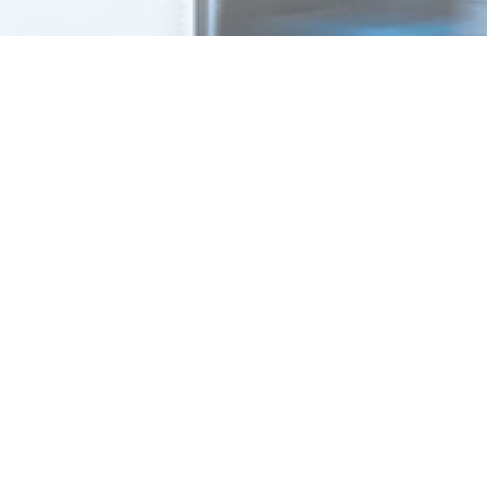
+886-2-2598-2630
+886-2-2598-2650
info.wesexpo@msa.hinet.net