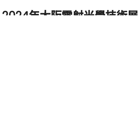
2024年大阪雷射光學技術展
商家數
341
主
21,132