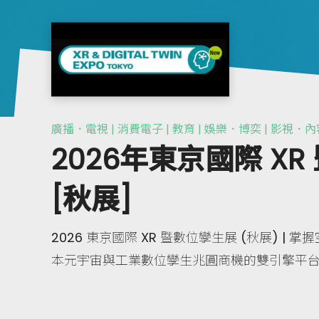
廣播．電視 | 消費電子 | 教育 | 娛樂．博奕 | 影視．內
2026年東京國際 X
[秋展]
2026 東京國際 XR 暨數位孿生展 (秋展) |
本元宇宙與工業數位孿生兆圓商機的雙引擎平