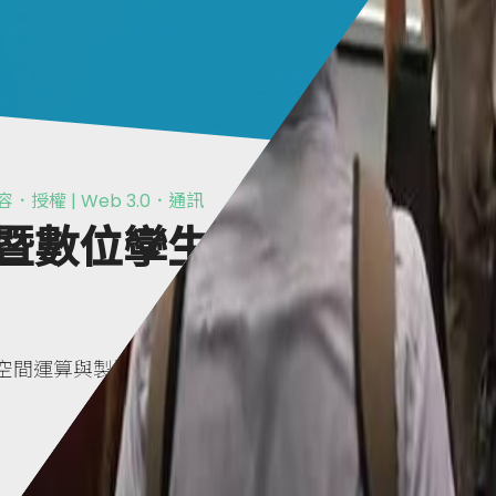
容．授權 | Web 3.0．通訊
R 暨數位孿生展
 掌握空間運算與製造 DX：參展商進軍日
台