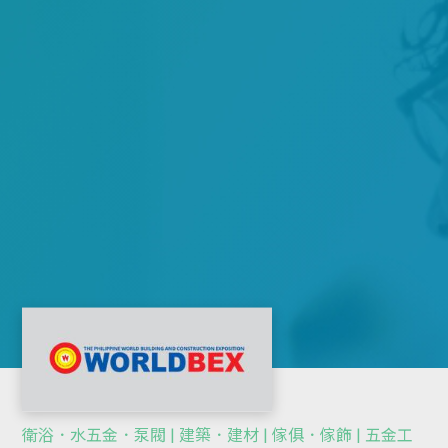
衛浴．水五金．泵閥 | 建築．建材 | 傢俱．傢飾 | 五金工