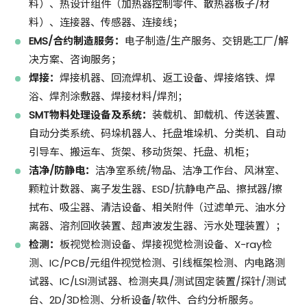
料）、热设计组件（加热器控制零件、散热器板子/材
料）、连接器、传感器、连接线；
EMS/合约制造服务：
电子制造/生产服务、交钥匙工厂/解
决方案、咨询服务；
焊接：
焊接机器、回流焊机、返工设备、焊接烙铁、焊
浴、焊剂涂敷器、焊接材料/焊剂；
SMT物料处理设备及系统：
装载机、卸载机、传送装置、
自动分类系统、码垛机器人、托盘堆垛机、分类机、自动
引导车、搬运车、货架、移动货架、托盘、机柜；
洁净/防静电：
洁净室系统/物品、洁净工作台、风淋室、
颗粒计数器、离子发生器、ESD/抗静电产品、擦拭器/擦
拭布、吸尘器、清洁设备、相关附件（过滤单元、油水分
离器、溶剂回收装置、超声波发生器、污水处理装置）；
检测：
板视觉检测设备、焊接视觉检测设备、X-ray检
测、IC/PCB/元组件视觉检测、引线框架检测、内电路测
试器、IC/LSI测试器、检测夹具/测试固定装置/探针/测试
台、2D/3D检测、分析设备/软件、合约分析服务。