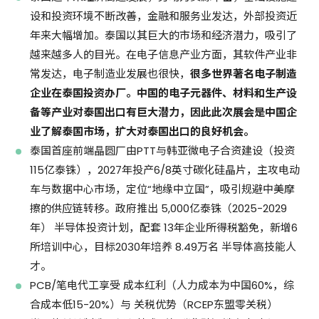
设和投资环境不断改善，金融和服务业发达，外部投资近
年来大幅增加。泰国以其巨大的市场和经济潜力，吸引了
越来越多人的目光。在电子信息产业方面，其软件产业非
常发达，电子制造业发展也很快，
很多世界著名电子制造
企业在泰国投资办厂。中国的电子元器件、材料和生产设
备等产业对泰国出口有巨大潜力，因此此次展会是中国企
业了解泰国市场，扩大对泰国出口的良好机会。
泰国首座前端晶圆厂由PTT与韩亚微电子合资建设（投资
115亿泰铢），2027年投产6/8英寸碳化硅晶片，主攻电动
车与数据中心市场，定位“地缘中立国”，吸引规避中美摩
擦的供应链转移。政府推出 5,000亿泰铢（2025-2029
年） 半导体投资计划，配套 13年企业所得税豁免，新增6
所培训中心，目标2030年培养 8.49万名 半导体高技能人
才。
PCB/笔电代工享受 成本红利（人力成本为中国60%，综
合成本低15-20%）与 关税优势（RCEP东盟零关税）