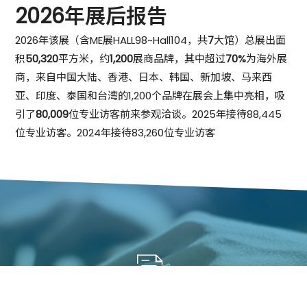
2026年展后报告
2026年该展（含ME展HALL98~Hall104，共
7
大馆）总展出面
积
50,320
平方米，约
1,200
展商品牌，其中超过
70%
为海外展
商，来自中国大陆、香港、日本、韩国、新加坡、马来西
亚、印度、泰国和台湾的1,200个品牌在展会上集中亮相，吸
引了
80,009
位专业访客前来参观洽谈。2025年接待88,445
位专业访客。2024年接待83,260位专业访客