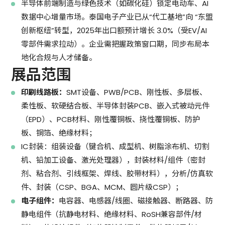
半导体前端制造与绿色技术（如碳化硅）锁定电动车、AI
数据中心增量市场。泰国电子产业已从“代工基地”向 “东盟
创新枢纽”转型，2025年出口额预计增长 3.0%（受EV/AI
零部件需求拉动）。企业需把握政策窗口期，同步布局本
地化合规与人才储备。
展品范围
印刷线路板：
SMT设备、PWB/PCB、刚性板、多层板、
柔性板、软硬结合板、半导体封装PCB、嵌入式被动元件
（EPD）、PCB材料、刚性覆铜板、挠性覆铜板、防护
板、铜箔、绝缘材料；
IC封装：组装设备（键合机、成型机、树脂涂布机、切割
机、铅加工设备、激光处理器），封装材料/组件（密封
剂、粘合剂、引线框架、焊线、胶带材料），分析/仿真软
件、封装（CSP、BGA、MCM、圆片级CSP）；
电子组件：
电容器、电感器/线圈、磁接触器、断路器、防
静电组件（抗静电材料、绝缘材料、RoSH兼容部件/材