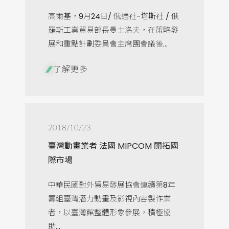
高爾基，9月24日/ 俄通社-塔斯社 / 俄
羅斯工業貿易部長曼土洛夫，在策略發
展和重點計劃委員會主席團會議後...
了解更多
2018/10/23
臺灣動畫業者 法國 MIPCOM 開拓國
際市場
中華民國對外貿易發展協會連續第8年
籌組臺灣潛力動畫及影視內容製作業
者，以臺灣館整體形象參展，積極協
助...