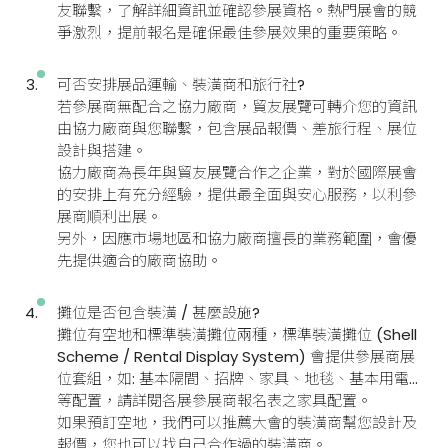
友聯繫，了解詳細資訊並確認參展資格。熱門展會的競
爭激烈，提前報名是確保最佳參展效果的重要策略。
可否安排展品運輸、裝潢商和旅行社?
若參展商無配合之協力廠商，貿友展覽可轉介您的資訊
由協力廠商與您聯繫，包含展品報價、差旅行程、展位
設計與搭建。
協力廠商為長年與貿友展覽合作之企業，對於國際展會
的安排上有充分經驗，提供最全面與安心服務，以利參
展商順利出展。
另外，因應市場地區和協力廠商擅長的業務範圍，會優
先提供適合的廠商協助。
攤位是否包含裝潢 / 甚麼設施?
攤位有空地和標準裝潢攤位兩種，標準裝潢攤位 (Shell
Scheme / Rental Display System) 會提供參展商展
位套組，如: 基本隔間、招牌、家具、地毯、基本用電…
等配置，請詳閱各展參展商報名表之家具配置。
如果預訂空地，我們可以推薦大會的裝潢商幫您設計及
報價，您也可以找自己合作過的裝潢商。