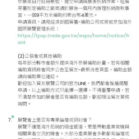
參展商自行註冊帳號、提交申請與展後核銷作業，經貿
易署核定補助之廠商請於展後一個月內辦理核銷撥款事
宜，一個9平方米補助約新台幣4萬元。
申請資訊，請見經濟部國貿署-補助公司或商號參加海外
國際展覽管理系統：
https://tpsp.trade.gov.tw/espo/home/notice/fr
ont
(2)公協會或其他補助
每年部分縣市會額外提供海外參展補助計畫，若有相關
補助資訊將會同步公告至貿友-最新消息頁面，補助金額
請向補助單位確認。
歡迎加入貿友展覽公司的官方LINE，我們都會推播提醒
申請，以上補助方式只能擇一選擇，不得重覆申請，若
不清楚參加的展會是否有補助名額，歡迎親洽貿友業務
詢問。
展覽會上是否有專業論壇或研討會？
展覽不僅是海外拓銷的絕佳管道，更是帶動產業商機與
相關業者交流的機會。大部分產業展會多數都有論壇或