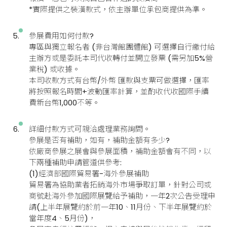
*實際提供之裝潢款式，依主辦單位承包商提供為準。
參展費用如何付款?
專區與獨立報名者 (非台灣館團體館) 可選擇自行繳付給
主辦方或是委託本司代收轉付並開立發票 (需另加5%營
業稅) 或收據。
本司收款方式有台幣/外幣 匯款與支票可做選擇，匯率
將按照報名時間+波動匯率計算，並酌收代收國際手續
費新台幣1,000不等。
詳細付款方式可親洽處理業務詢問。
參展是否有補助，如有，補助金額有多少?
依廠商參展之展會與參展面積，補助金額會有不同，以
下兩種補助申請管道供參考:
(1)經濟部國際貿易署-海外參展補助
貿易署為協助業者拓銷海外市場爭取訂單，針對公司或
商號赴海外參加國際展覽給予補助，一年2次公告受理申
請(上半年展覽約於前一年10、11月份、下半年展覽約於
當年度4、5月份)，