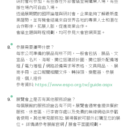
研討會可參加，有些辦在外部會議室需購票入場，有些
辦在場內可自由入場。
透過展期間的國際論壇與研討會，企業能夠了解最新產
業趨勢，並有機會結識來自世界各地的專業人士和潛在
合作夥伴，拓展人脈，促進商業合作。
會議主題與時程規劃，均可參見大會官網頁面。
參展需要攜帶什麼？
每家公司準備的展品有所不同，一般會包括﹕展品、文
宣品、名片、海報、攤位搭建設計圖、攤位額外配備增
租 / 電力增租 / 網路設備需求等表格、文具用品、、展
商手冊、出口報關相關文件、轉接頭、變壓器、參展
證、個人證件
參考資料:
https://www.espo.org.tw/guide.aspx
展覽會上是否有其他服務設施？
​​​​​每個展館的服務設施各有不同。展覽會通常會提供餐飲
服務、休息區、行李寄存處以及免費的無線網絡供參觀
者使用。其他常見服務如: 展場餐飲可額外訂購至您的展
位。 詳情請參考展館官網 / 展會平面圖規劃。