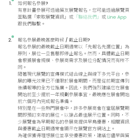
如何報名參展?
有意計畫參展可透過貿友展覽報名，您可能透過展覽頁
面點選「索取展覽資訊」或
「聯絡我們」
或
Line App
跟我們聯繫。
報名參展最晚甚麼時候 / 截止日期?
報名參展的最晚截止日期通常以「先報名先選位置」為
原則，展位一旦售罄即停止報名。然而，具體截止日期
會根據展會規模、參展商需求及展位分配情況而有所不
同。
隨著現代展覽的宣傳模式結合線上與線下多元平台，參
展的曝光效果已不僅限於展會期間，而是從前期宣傳到
後續報導的全方位推廣。因此，我們強烈建議您在展會
開始前至少提前一年規劃參展事宜，最晚應在展會開始
前六個月內完成報名準備。
特別是在一些熱門展會中，許多參展商會在當屆展覽期
間即預訂來年的展位，以搶占最佳展示位置。同時，不
少展覽會為早期報名的參展商提供早鳥優惠，相關資訊
與優惠截止日期通常會顯示在展覽官方網站上。
為確保獲得理想展位並享受優惠政策，建議您儘早與貿