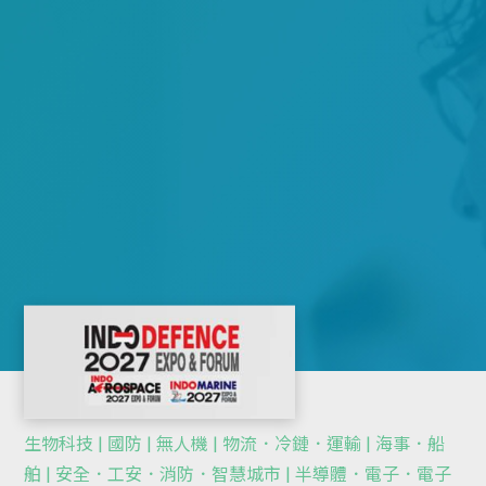
生物科技 | 國防 | 無人機 | 物流．冷鏈．運輸 | 海事．船
舶 | 安全．工安．消防．智慧城市 | 半導體．電子．電子