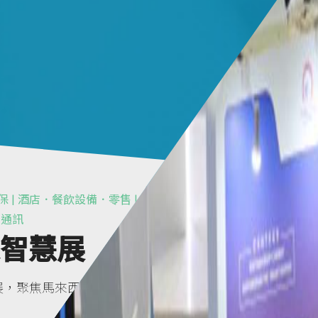
環保 | 酒店．餐飲設備．零售 | 物流．冷
．通訊
家智慧展
國家智慧展，聚焦馬來西亞打造數位智慧