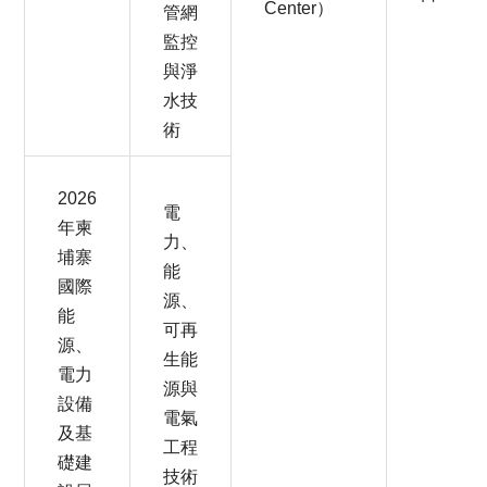
Center）
管網
監控
與淨
水技
術
2026
電
年柬
力、
埔寨
能
國際
源、
能
可再
源、
生能
電力
源與
設備
電氣
及基
工程
礎建
技術