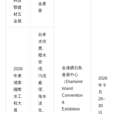
科技
金產
暨建
業
材五
金展
自來
水供
應、
廢水
管
金邊鑽石島
2026
理、
會展中心
年柬
污泥
2026
（Diamond
埔寨
處
年 9
Island
國際
理、
月
Convention
水工
海水
28–
&
程大
淡
30
Exhibition
展
化、
日