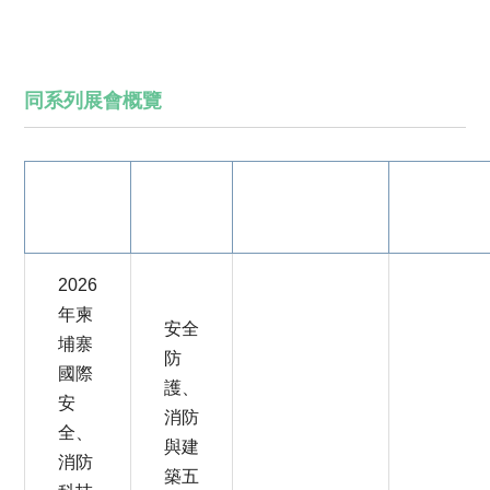
同系列展會概覽
展覽
主題
展覽地點
展期
名稱
領域
2026
年柬
安全
埔寨
防
國際
護、
安
消防
全、
與建
消防
築五