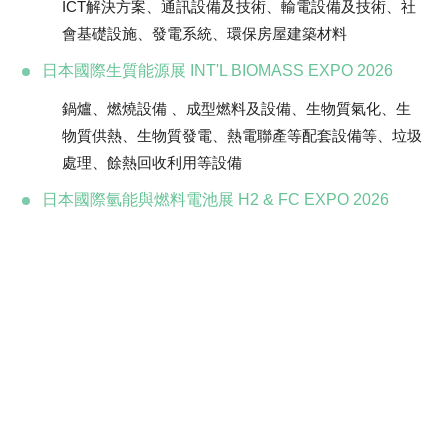
ICT解決方案、通訊設備及技術、輸電設備及技術、社
會基礎設施、發電系統、環保房屋建築材料
日本國際生質能源展 INT'L BIOMASS EXPO 2026
鍋爐、燃燒設備 、成型燃料及設備、生物質氣化、生
物質供熱、生物質發電、熱電聯產等配套設備等、垃圾
處理、餘熱回收利用等設備
日本國際氫能與燃料電池展 H2 & FC EXPO 2026
裝置、燃料電池系統、評估、製造/加工、氫氣儲存
二次電池展 BATTERY JAPAN 2026
電容器、二次電池、蓄電池技術、直流交流轉換器、設
備
日本國際碳中和經營展 (春季) DECARBONISATION
EXPO 2026
企業購電協議、再生能源、能源管理技術、淨零能耗建