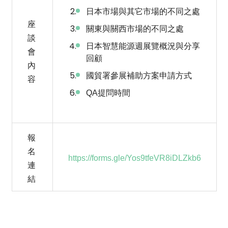
日本市場與其它市場的不同之處
座
關東與關西市場的不同之處
談
日本智慧能源週展覽概況與分享
會
回顧
內
國貿署參展補助方案申請方式
容
QA提問時間
報
名
https://forms.gle/Yos9tfeVR8iDLZkb6
連
結