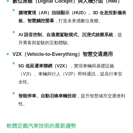
數位座艙（Digital Cockpit）與人機介面（HMI）
擴增實境（AR）抬頭顯示（HUD）、3D 全息投影儀表
板、智慧觸控螢幕
，打造未來感數位座艙。
AI 語音控制、自適應駕駛模式、沉浸式娛樂系統
，提
升乘客與駕駛的互動體驗。
V2X（Vehicle-to-Everything）智慧交通應用
5G 低延遲車聯網（V2X）
，實現車輛與基礎設施
（V2I）、車輛與行人（V2P）即時通訊，提高行車安
全性。
智能停車、自動召喚車輛技術
，提升智慧城市交通便利
性。
軟體定義汽車技術的最新趨勢