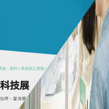
 食品．飲料 | 食品加工製造 | LED．燈
業科技展
技術展的指標，臺灣農漁畜B2B專業商展整