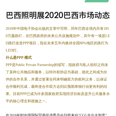
巴西照明展2020巴西市场动态
2018年中国电子协会出版的文章中写明，同年巴西全境内共有185
0万盏路灯，在巴西政府的未来公共设施规划中，其中有一项是LE
D路灯改造PPP项目，指在未来五年内换掉全国80%地区的路灯为
LED灯。
什么是
PPP
模式
PPP
是
Public Private Partnership
的缩写，指政府与私人组织之间未
了某种公共物品和服务，以特许权协议为基础，彼此之间成为伙
伴的合作关系，并通过签署合同来明确双方的权利义务，以保证
合作顺利完成，最终使合作双方达到比预期单独行动更有利的结
果。目前
PPP
已成为许多国家政府实现经济目标及提升公共服务水
平的核心理念和措施之一。
在
2016
年时中国国际贸易促进委员会刊登来自
“CGG
走出去智库
”