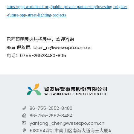
https://ppp.worldbank.org/public-private-partnership/investing-brighter
-future-ppp-street-lighting-projects
巴西照明展火热招展中，欢迎咨询
Blair 倪秋雨: blair_ni@wesexpo.com.cn
电话：0755-26528480-805
86-755-2652-8480
86-755-2652-8484
yanfang_chen@wesexpo.com.cn
518054深圳市南山区南海大道海王大厦A