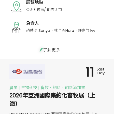
展覽地點
亞洲/ 越南/ 胡志明市
負責人
趙慧涓 Sonya、林昀恩Haru、許嘉勻 Ivy
了解更多
11
Last
Day
農業 | 生物科技 | 畜牧．飼料．飼料添加物
2026年亞洲國際集約化畜牧展（上
海）