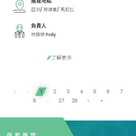
展覽地點
亞洲/ 菲律賓/ 馬尼拉
負責人
林雅婷 Polly
了解更多
«
‹
1
2
3
4
5
6
7
8
...
27
28
›
»
探索展覽